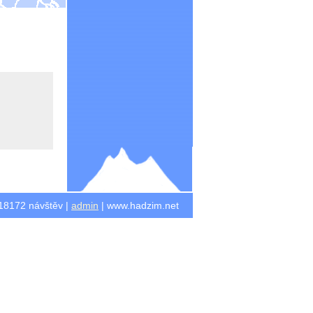
418172 návštěv |
admin
| www.hadzim.net