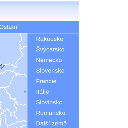
Ostatní
Rakousko
Švýcarsko
Německo
Slovensko
Francie
Itálie
Slovinsko
Rumunsko
Další země