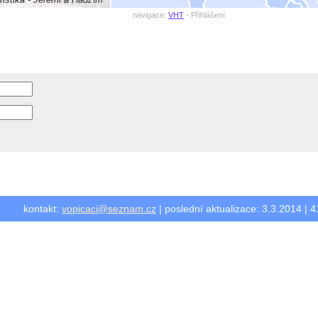
istika - Jeremi a Hadžim
navigace:
VHT
- Přihlášení
kontakt:
vopicaci@seznam.cz
| poslední aktualizace: 3.3.2014 | 