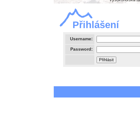
Vysokohorská tur
Přihlášení
Username:
Password: