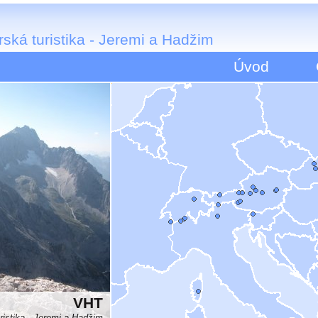
ská turistika - Jeremi a Hadžim
Úvod
VHT