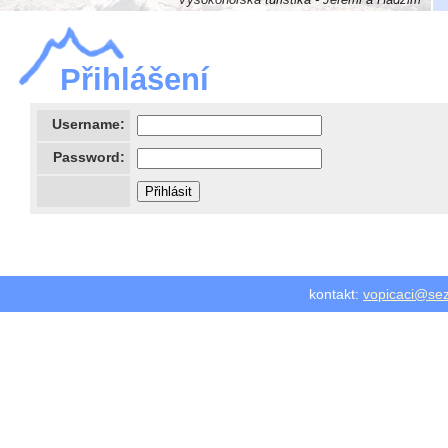
Vysokohorská turistika - Jeremi a Hadžim
Přihlášení
Username:
Password:
kontakt:
vopicaci@se